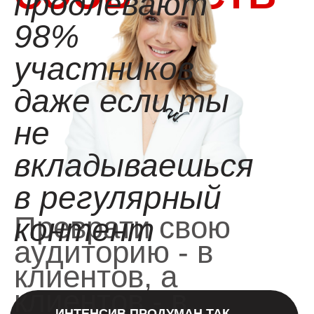
продлевают
98%
участников
даже если ты
не
вкладываешься
в регулярный
Преврати свою
контент
аудиторию - в
клиентов, а
клиентов - в
ИНТЕНСИВ ПРОДУМАН ТАК,