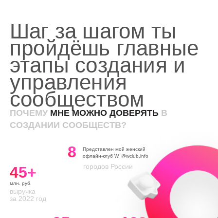
Шаг за шагом ты
пройдёшь главные
этапы создания и
управления
сообществом
ПОЧЕМУ
МНЕ МОЖНО ДОВЕРЯТЬ
В
СОЗДАНИИ СООБЩЕСТВ?
8
Представлен мой женский
офлайн-клуб W. @wclub.info
городов России
45+
млн. руб.
выручка
за 2022 год