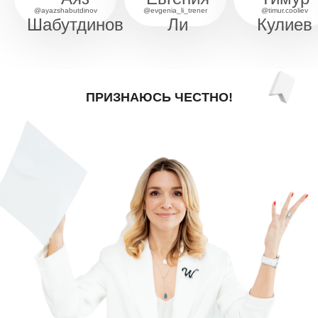
@ayazshabutdinov
@evgenia_li_trener
@timur.cooliev
Шабутдинов
Ли
Кулиев
ПРИЗНАЮСЬ ЧЕСТНО!