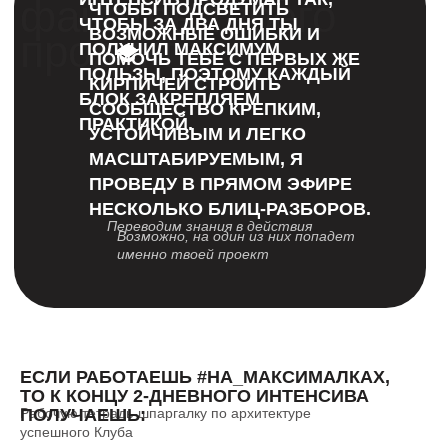
фанатов твоего
ЧТОБЫ ПОДСВЕТИТЬ
ЧТОБЫ ЗА ДВА ДНЯ ТЫ
ВОЗМОЖНЫЕ ОШИБКИ И
продукта
ПОЛУЧИЛ МАКСИМУМ
ПОМОЧЬ ТЕБЕ С ПЕРВЫХ ЖЕ
ПОЛЬЗЫ, ПОЭТОМУ КАЖДЫЙ
КИРПИЧЕЙ СТРОИТЬ
БЛОК ЗАКРЕПЛЯЕМ
СООБЩЕСТВО КРЕПКИМ,
ПРАКТИКОЙ.
УСТОЙЧИВЫМ И ЛЕГКО
МАСШТАБИРУЕМЫМ, Я
ПРОВЕДУ В ПРЯМОМ ЭФИРЕ
НЕСКОЛЬКО БЛИЦ-РАЗБОРОВ.
Переводим знания в действия
Возможно, на один из них попадет
именно твоей проект
ЕСЛИ РАБОТАЕШЬ #НА_МАКСИМАЛКАХ,
ТО К КОНЦУ 2-ДНЕВНОГО ИНТЕНСИВА
ПОЛУЧАЕШЬ:
Рабочую тетрадь-шпаргалку по архитектуре
успешного Клуба